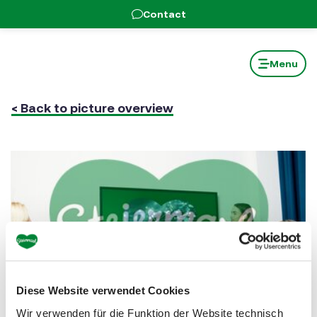
sr.skip-to.main-content
sr.skip-to.table-of-contents
sr.skip-to.main-navigation
Contact
Menu
< Back to picture overview
Diese Website verwendet Cookies
Wir verwenden für die Funktion der Website technisch